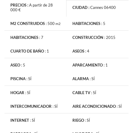
PRECIOS :
A partir de 28
CIUDAD :
Cannes 06400
000 €
M2 CONSTRUIDOS
:
500
HABITACIONES
:
5
m2
La información recabada es necesaria para la tramitación de su
HABITACIONES
:
7
CONSTRUCCIÓN
:
2015
solicitud. También pueden consultar nuestra Política de
Protección de Datos de Carácter Personal
si hace clic en este
CUARTO DE BAÑO
:
1
ASEOS
:
4
vinculo
. En todo momento dispone de un derecho de acceso, de
modificación, de rectificación y supresión.
ASEO
:
5
APARCAMIENTO
:
1
PISCINA
:
SÍ
ALARMA
:
SÍ
HOGAR
:
SÍ
CABLE TV
:
SÍ
Recibe noticias anuncios similares
INTERCOMUNICADOR
:
SÍ
AIRE ACONDICIONADO
:
SÍ
INTERNET
:
SÍ
RIEGO
:
SÍ