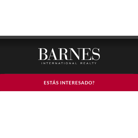
BARNES LUXURY RENTALS - HEAD OFFICE
ESTÁS INTERESADO?
122, RUE DU FAUBOURG SAINT HONORÉ
75008 PARIS
TELÉFONO : +33(0)1.85.34.70.70
ÚNANSE A NOSOTROS EN LAS REDES SOCIALES