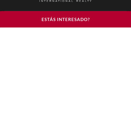
BARNES LUXURY RENTALS - HEAD OFFICE
ESTÁS INTERESADO?
122, RUE DU FAUBOURG SAINT HONORÉ
75008 PARIS
TELÉFONO : +33(0)1.85.34.70.70
ÚNANSE A NOSOTROS EN LAS REDES SOCIALES
© 2026 BARNES LUXURY RENTALS
AVISO LEGAL
CONDICIONES DE USO
POLÍTICA
DE PROTECCIÓN DE DATOS DE CARÁCTER
PERSONAL
DÉCLARATION D'ACCESSIBILITÉ
CONSULTAR NUESTROS HONORARIOS