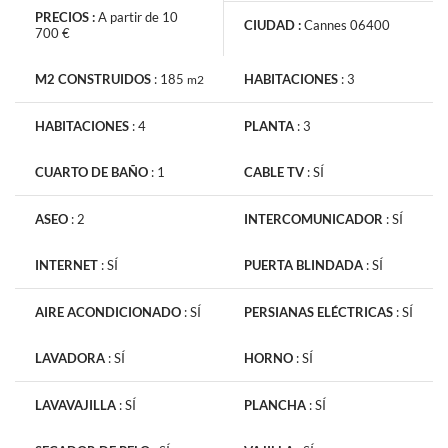
PRECIOS :
A partir de 10
CIUDAD :
Cannes 06400
700 €
M2 CONSTRUIDOS
:
185
HABITACIONES
:
3
m2
La información recabada es necesaria para la tramitación de su
HABITACIONES
:
4
PLANTA
:
3
solicitud. También pueden consultar nuestra Política de
Protección de Datos de Carácter Personal
si hace clic en este
CUARTO DE BAÑO
:
1
CABLE TV
:
SÍ
vinculo
. En todo momento dispone de un derecho de acceso, de
modificación, de rectificación y supresión.
ASEO
:
2
INTERCOMUNICADOR
:
SÍ
INTERNET
:
SÍ
PUERTA BLINDADA
:
SÍ
AIRE ACONDICIONADO
:
SÍ
PERSIANAS ELÉCTRICAS
:
SÍ
Recibe noticias anuncios similares
LAVADORA
:
SÍ
HORNO
:
SÍ
LAVAVAJILLA
:
SÍ
PLANCHA
:
SÍ