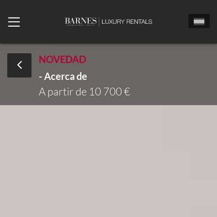
NOVEDAD
- Acerca de
Señor
Señora
Sta
A partir de 10 700 €
Fecha de llegada
Echa un vistazo
Número de habitaciones
Número de personas