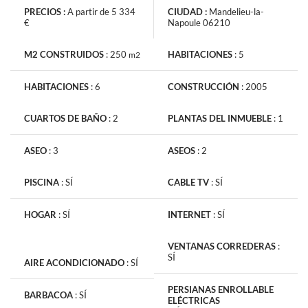
PRECIOS :
A partir de 5 334
CIUDAD :
Mandelieu-la-
€
Napoule 06210
M2 CONSTRUIDOS
:
250
HABITACIONES
:
5
m2
La información recabada es necesaria para la tramitación de su
HABITACIONES
:
6
CONSTRUCCIÓN
:
2005
solicitud. También pueden consultar nuestra Política de
Protección de Datos de Carácter Personal
si hace clic en este
CUARTOS DE BAÑO
:
2
PLANTAS DEL INMUEBLE
:
1
vinculo
. En todo momento dispone de un derecho de acceso, de
modificación, de rectificación y supresión.
ASEO
:
3
ASEOS
:
2
PISCINA
:
SÍ
CABLE TV
:
SÍ
HOGAR
:
SÍ
INTERNET
:
SÍ
Recibe noticias anuncios similares
VENTANAS CORREDERAS
:
SÍ
AIRE ACONDICIONADO
:
SÍ
PERSIANAS ENROLLABLE
BARBACOA
:
SÍ
ELÉCTRICAS