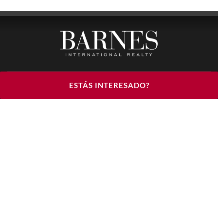
BARNES LUXURY RENTALS - HEAD OFFICE
ESTÁS INTERESADO?
122, RUE DU FAUBOURG SAINT HONORÉ
75008 PARIS
TELÉFONO : +33(0)1.85.34.70.70
ÚNANSE A NOSOTROS EN LAS REDES SOCIALES
© 2026 BARNES LUXURY RENTALS
AVISO LEGAL
CONDICIONES DE USO
POLÍTICA
DE PROTECCIÓN DE DATOS DE CARÁCTER