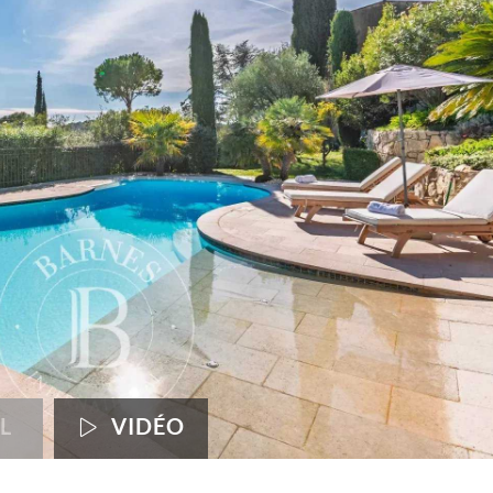
L
VIDÉO