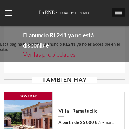
El anuncio
RL241
ya no está
Esta página no existe! El anuncio
RL241
ya no es accesible en el
disponible!
sitio
Ver las propiedades
TAMBIÉN HAY
NOVEDAD
Villa - Ramatuelle
A partir de 25 000 €
/ semana