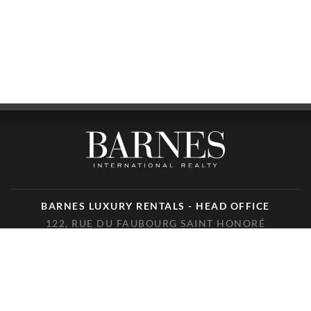
BARNES LUXURY RENTALS - HEAD OFFICE
122, RUE DU FAUBOURG SAINT HONORÉ
75008 PARIS
TELÉFONO : +33(0)1.85.34.70.70
ÚNANSE A NOSOTROS EN LAS REDES SOCIALES