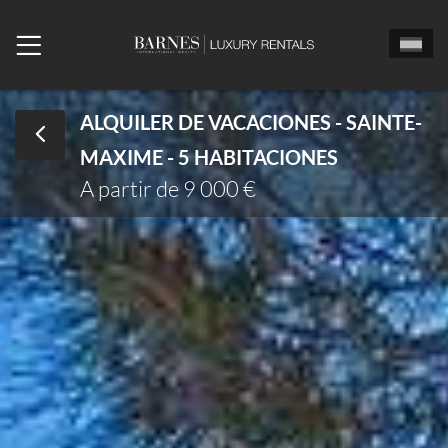
ALQUILER DE VACACIONES - SAINTE-
MAXIME - 5 HABITACIONES
Señor
Señora
Sta
A partir de 9 000 €
Fecha de llegada
Echa un vistazo
Número de habitaciones
Número de personas