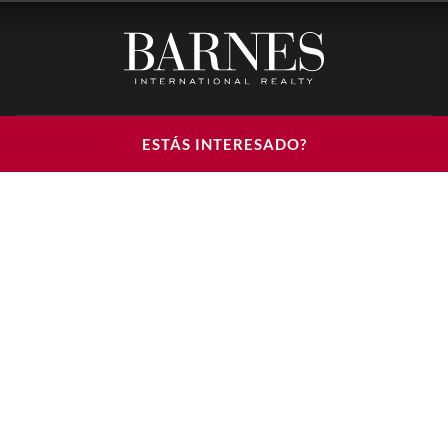
BARNES LUXURY RENTALS - HEAD OFFICE
ESTÁS INTERESADO?
122, RUE DU FAUBOURG SAINT HONORÉ
75008 PARIS
TELÉFONO : +33(0)1.85.34.70.70
ÚNANSE A NOSOTROS EN LAS REDES SOCIALES
© 2026 BARNES LUXURY RENTALS
AVISO LEGAL
CONDICIONES DE USO
POLÍTICA
DE PROTECCIÓN DE DATOS DE CARÁCTER
PERSONAL
DÉCLARATION D'ACCESSIBILITÉ