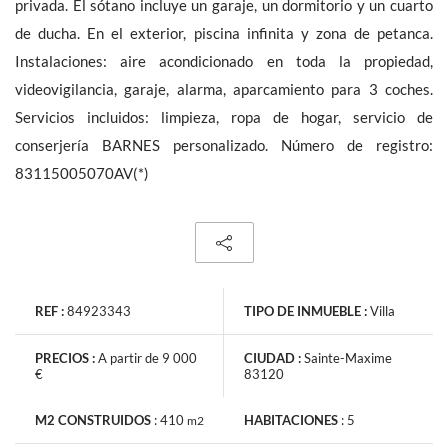
privada. El sótano incluye un garaje, un dormitorio y un cuarto
de ducha. En el exterior, piscina infinita y zona de petanca.
Instalaciones: aire acondicionado en toda la propiedad,
videovigilancia, garaje, alarma, aparcamiento para 3 coches.
Servicios incluidos: limpieza, ropa de hogar, servicio de
La información recabada es necesaria para la tramitación de su
solicitud. También pueden consultar nuestra Política de
conserjería BARNES personalizado. Número de registro:
Protección de Datos de Carácter Personal
si hace clic en este
83115005070AV(*)
vinculo
. En todo momento dispone de un derecho de acceso, de
modificación, de rectificación y supresión.
REF :
84923343
TIPO DE INMUEBLE :
Villa
Recibe noticias anuncios similares
PRECIOS :
A partir de 9 000
CIUDAD :
Sainte-Maxime
€
83120
M2 CONSTRUIDOS
:
410
HABITACIONES
:
5
m2