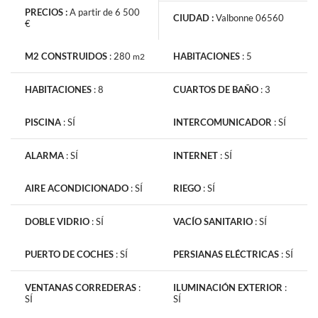
PRECIOS :
A partir de 6 500
CIUDAD :
Valbonne 06560
€
M2 CONSTRUIDOS
:
280
HABITACIONES
:
5
m2
La información recabada es necesaria para la tramitación de su
HABITACIONES
:
8
CUARTOS DE BAÑO
:
3
solicitud. También pueden consultar nuestra Política de
Protección de Datos de Carácter Personal
si hace clic en este
PISCINA
:
SÍ
INTERCOMUNICADOR
:
SÍ
vinculo
. En todo momento dispone de un derecho de acceso, de
modificación, de rectificación y supresión.
ALARMA
:
SÍ
INTERNET
:
SÍ
AIRE ACONDICIONADO
:
SÍ
RIEGO
:
SÍ
DOBLE VIDRIO
:
SÍ
VACÍO SANITARIO
:
SÍ
Recibe noticias anuncios similares
PUERTO DE COCHES
:
SÍ
PERSIANAS ELÉCTRICAS
:
SÍ
VENTANAS CORREDERAS
:
ILUMINACIÓN EXTERIOR
:
SÍ
SÍ