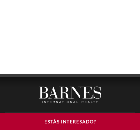
BARNES LUXURY RENTALS - HEAD OFFICE
ESTÁS INTERESADO?
122, RUE DU FAUBOURG SAINT HONORÉ
75008 PARIS