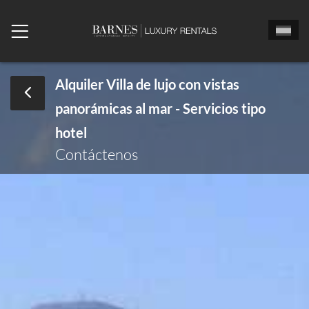
Alquiler Villa de lujo con vistas
panorámicas al mar - Servicios tipo
Señor
Señora
Sta
hotel
Fecha de llegada
Contáctenos
Echa un vistazo
Número de habitaciones
Número de personas