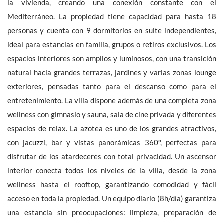
la vivienda, creando una conexión constante con el
Mediterráneo. La propiedad tiene capacidad para hasta 18
personas y cuenta con 9 dormitorios en suite independientes,
ideal para estancias en familia, grupos o retiros exclusivos. Los
espacios interiores son amplios y luminosos, con una transición
La información recabada es necesaria para la tramitación de su
solicitud. También pueden consultar nuestra Política de
natural hacia grandes terrazas, jardines y varias zonas lounge
Protección de Datos de Carácter Personal
si hace clic en este
exteriores, pensadas tanto para el descanso como para el
vinculo
. En todo momento dispone de un derecho de acceso, de
modificación, de rectificación y supresión.
entretenimiento. La villa dispone además de una completa zona
wellness con gimnasio y sauna, sala de cine privada y diferentes
espacios de relax. La azotea es uno de los grandes atractivos,
con jacuzzi, bar y vistas panorámicas 360°, perfectas para
disfrutar de los atardeceres con total privacidad. Un ascensor
Recibe noticias anuncios similares
interior conecta todos los niveles de la villa, desde la zona
wellness hasta el rooftop, garantizando comodidad y fácil
acceso en toda la propiedad. Un equipo diario (8h/día) garantiza
una estancia sin preocupaciones: limpieza, preparación de