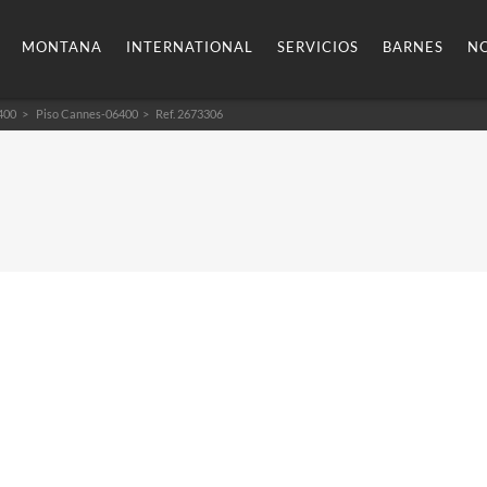
MONTANA
INTERNATIONAL
SERVICIOS
BARNES
NO
400
Piso Cannes-06400
> Ref. 2673306