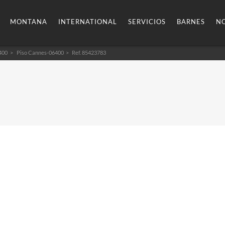
MONTANA
INTERNATIONAL
SERVICIOS
BARNES
NO
400
Piso Cannes-06400
> Ref. 85423783