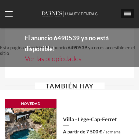
El anuncio
6490539
ya no está
Esta página no existe! El anuncio
6490539
ya no es accesible en el
disponible!
sitio
Ver las propiedades
TAMBIÉN HAY
NOVEDAD
Villa - Lège-Cap-Ferret
A partir de 7 500 €
/ semana