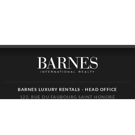
BARNES LUXURY RENTALS - HEAD OFFICE
122, RUE DU FAUBOURG SAINT HONORÉ
75008 PARIS
TELÉFONO : +33(0)1.85.34.70.70
ÚNANSE A NOSOTROS EN LAS REDES SOCIALES