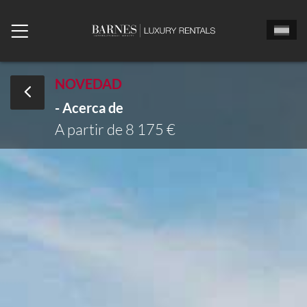
NOVEDAD
- Acerca de
Señor
Señora
Sta
A partir de 8 175 €
Fecha de llegada
Echa un vistazo
Número de habitaciones
Número de personas