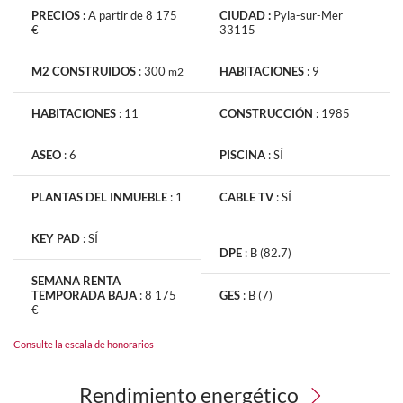
PRECIOS :
A partir de 8 175
CIUDAD :
Pyla-sur-Mer
€
33115
M2 CONSTRUIDOS
:
300
HABITACIONES
:
9
m2
La información recabada es necesaria para la tramitación de su
HABITACIONES
:
11
CONSTRUCCIÓN
:
1985
solicitud. También pueden consultar nuestra Política de
Protección de Datos de Carácter Personal
si hace clic en este
ASEO
:
6
PISCINA
:
SÍ
vinculo
. En todo momento dispone de un derecho de acceso, de
modificación, de rectificación y supresión.
PLANTAS DEL INMUEBLE
:
1
CABLE TV
:
SÍ
KEY PAD
:
SÍ
DPE
:
B (82.7)
SEMANA RENTA
Recibe noticias anuncios similares
TEMPORADA BAJA
:
8 175
GES
:
B (7)
€
Consulte la escala de honorarios
Rendimiento energético