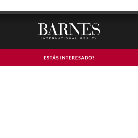
BARNES LUXURY RENTALS - HEAD OFFICE
ESTÁS INTERESADO?
122, RUE DU FAUBOURG SAINT HONORÉ
75008 PARIS
TELÉFONO : +33(0)1.85.34.70.70
ÚNANSE A NOSOTROS EN LAS REDES SOCIALES
© 2026 BARNES LUXURY RENTALS
AVISO LEGAL
CONDICIONES DE USO
POLÍTICA