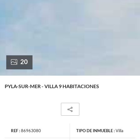
France +(33)
20
PYLA-SUR-MER - VILLA 9 HABITACIONES
REF :
86963080
TIPO DE INMUEBLE :
Villa