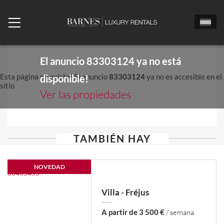
El anuncio
83303124
ya no está
Esta página no existe! El anuncio
83303124
ya no es accesible en el
disponible!
sitio
Ver las propiedades
TAMBIÉN HAY
NOVEDAD
Villa - Fréjus
A partir de 3 500 €
/ semana