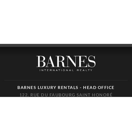
BARNES LUXURY RENTALS - HEAD OFFICE
122, RUE DU FAUBOURG SAINT HONORÉ
75008 PARIS
TELÉFONO : +33(0)1.85.34.70.70
ÚNANSE A NOSOTROS EN LAS REDES SOCIALES