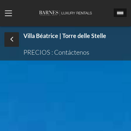
Villa Béatrice | Torre delle Stelle
PRECIOS : Contáctenos
Señor
Señora
Sta
Fecha de llegada
Echa un vistazo
Número de habitaciones
Número de personas