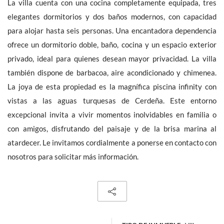
La villa cuenta con una cocina completamente equipada, tres
elegantes dormitorios y dos baños modernos, con capacidad
para alojar hasta seis personas. Una encantadora dependencia
ofrece un dormitorio doble, baño, cocina y un espacio exterior
privado, ideal para quienes desean mayor privacidad. La villa
La información recabada es necesaria para la tramitación de su
solicitud. También pueden consultar nuestra Política de
también dispone de barbacoa, aire acondicionado y chimenea.
Protección de Datos de Carácter Personal
si hace clic en este
La joya de esta propiedad es la magnífica piscina infinity con
vinculo
. En todo momento dispone de un derecho de acceso, de
modificación, de rectificación y supresión.
vistas a las aguas turquesas de Cerdeña. Este entorno
excepcional invita a vivir momentos inolvidables en familia o
con amigos, disfrutando del paisaje y de la brisa marina al
atardecer. Le invitamos cordialmente a ponerse en contacto con
nosotros para solicitar más información.
Recibe noticias anuncios similares