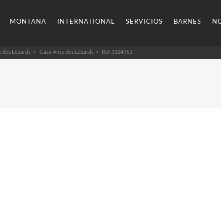
MONTANA
INTERNATIONAL
SERVICIOS
BARNES
NO
 des Lézards
Casa Anse des Lézards
> Ref. 3324763