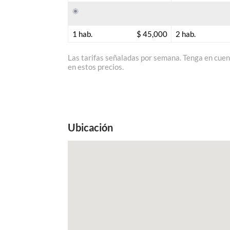
1 hab.
$ 45,000
2 hab.
Las tarifas señaladas por semana. Tenga en cuent
en estos precios.
Ubicación