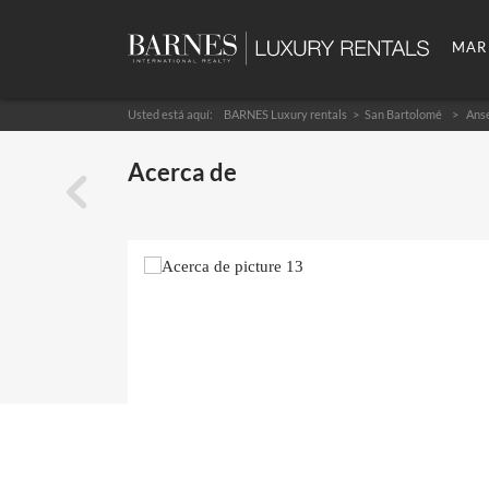
MAR
Usted está aquí:
BARNES Luxury rentals
San Bartolomé
Anse
Acerca de