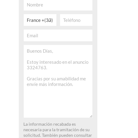
France +(33)
La información recabada es
necesaria para la tramitación de su
solicitud. También pueden consultar