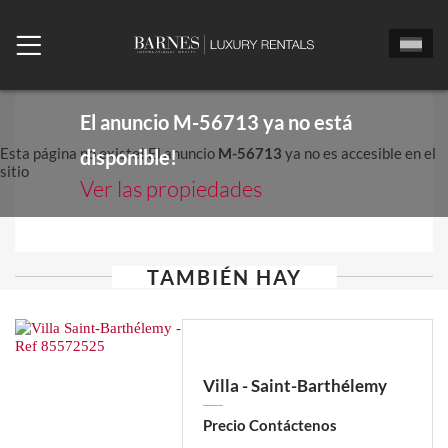
El anuncio
M-56713
ya no está
Esta página no existe! El anuncio
M-56713
ya no es accesible en el
disponible!
sitio
Ver las propiedades
TAMBIÉN HAY
Villa - Saint-Barthélemy
Precio Contáctenos