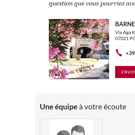
question que vous pourriez avo
BARNES
Via Aga K
07021 P
+39
ENVOY
Une équipe
à votre écoute