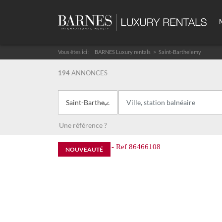
Vous êtes ici :
BARNES Luxury rentals
Saint-Barthelemy
194
ANNONCES
Saint-Barthelemy
Une référence ?
NOUVEAUTÉ