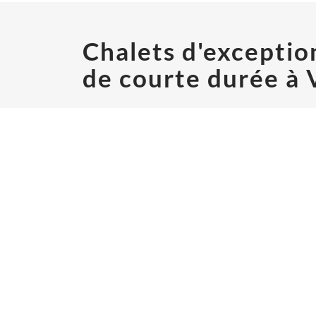
Chalets d'exceptio
de courte durée à 
BARNES vous présente une sélection de chalets et 
BARNES LUXURY RENTALS - HEAD O