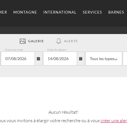
MER
MONTAGNE
INTERNATIONAL
SERVICES
BARNES
GALERIE
ALERTE
Date d'arrivée
Date de départ
Tous les types de biens
Aucun résultat!
us vous invitons à élargir votre recherche ou à vous
créer une ale