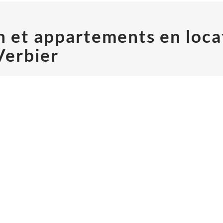
n et appartements en loca
Verbier
appartements de luxe à louer pour des vacances de rêve à Verbier.
FFICE
SUIVE