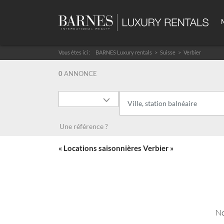
Vous êtes ici :
BARNES Luxury rentals
Suisse
Verbier
0
ANNONCE
Une référence ?
« Locations saisonnières Verbier »
No