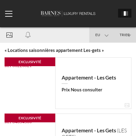
EU
TRIER
France
« Locations saisonnières appartement Les-gets »
EXCLUSIVITÉ
Date d'arrivée
Appartement - Les Gets
Prix Nous consulter
Date de départ
EXCLUSIVITÉ
Appartement
Appartement - Les Gets
(LES