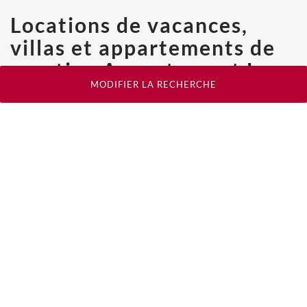
Locations de vacances,
villas et appartements de
prestige Appartement Les
MODIFIER LA RECHERCHE
Gets - BARNES
Distance (en Km) de
Les Gets
:
Les Gets
Morzine
(4,2 Km)
Montriond
(4,9 Km)
Essert-Romand
(5,5 Km)
Combloux
(29,5 Km)
Les Allues
(81,1 Km)
Courchevel
(82,5 Km)
Méribel
(84,3 Km)