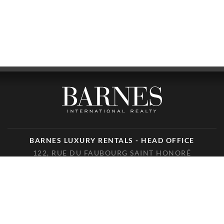
BARNES LUXURY RENTALS - HEAD OFFICE
122, RUE DU FAUBOURG SAINT HONORÉ
75008 PARIS
TÉLÉPHONE : +33(0)1.85.34.70.70
SUIVEZ-NOUS SUR LES RÉSEAUX SOCIAUX