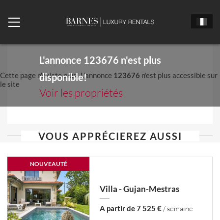
L'annonce
123676
n'est plus
Cette page n'existe plus! L'annonce
123676
n'est plus accessible sur
disponible!
le site
Voir les propriétés
VOUS APPRÉCIEREZ AUSSI
NOUVEAUTÉ
Villa - Gujan-Mestras
A partir de 7 525 €
/ semaine