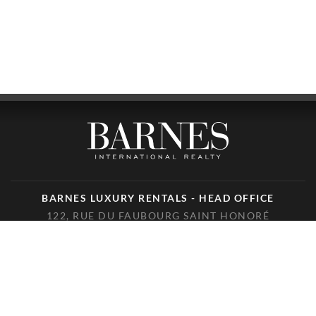
BARNES LUXURY RENTALS - HEAD OFFICE
122, RUE DU FAUBOURG SAINT HONORÉ
75008 PARIS
TÉLÉPHONE : +33(0)1.85.34.70.70
SUIVEZ-NOUS SUR LES RÉSEAUX SOCIAUX