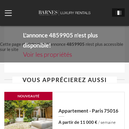
L'annonce
4859905
n'est plus
Cette page n'existe plus! L'annonce
4859905
n'est plus accessible
disponible!
sur le site
Voir les propriétés
VOUS APPRÉCIEREZ AUSSI
NOUVEAUTÉ
Appartement - Paris 75016
A partir de 11 000 €
/ semaine