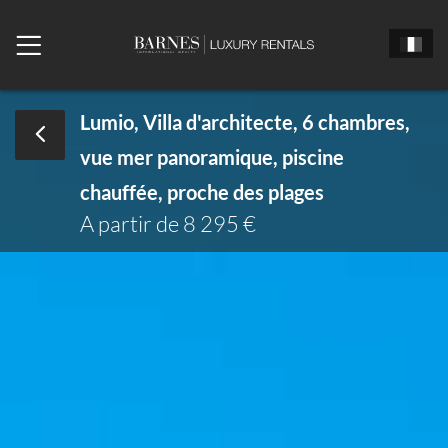
Lumio, Villa d'architecte, 6 chambres,
vue mer panoramique, piscine
Monsieur
Madame
Mlle
chauffée, proche des plages
Date d'arrivée
A partir de 8 295 €
Date de départ
Nombre de chambres
Nombre de personne