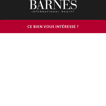
BARNES LUXURY RENTALS - HEAD OFFICE
CE BIEN VOUS INTÉRESSE ?
122, RUE DU FAUBOURG SAINT HONORÉ
75008 PARIS
TÉLÉPHONE : +33(0)1.85.34.70.70
SUIVEZ-NOUS SUR LES RÉSEAUX SOCIAUX
© 2026 BARNES LUXURY RENTALS
MENTIONS LÉGALES
CGU
CHARTE
DÉCLARATION D'ACCESSIBILITÉ
VOIR NOS HONORAIRES