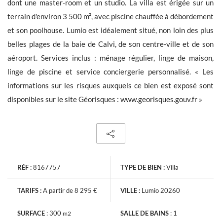
dont une master-room et un studio. La villa est érigée sur un
terrain d'environ 3 500 m², avec piscine chauffée à débordement
et son poolhouse. Lumio est idéalement situé, non loin des plus
belles plages de la baie de Calvi, de son centre-ville et de son
aéroport. Services inclus : ménage régulier, linge de maison,
Les informations recueillies sont nécessaires au traitement de
votre demande par BARNES. Vous pouvez consulter notre Charte
linge de piscine et service conciergerie personnalisé. « Les
de protection des données en cliquant sur
ce lien
. À tout
informations sur les risques auxquels ce bien est exposé sont
moment, vous disposez d’un droit d’accès, de modification et de
suppression de vos données.
disponibles sur le site Géorisques : www.georisques.gouv.fr »
Recevoir les nouvelles annonces similaires
RÉF :
8167757
TYPE DE BIEN :
Villa
TARIFS :
A partir de 8 295 €
VILLE :
Lumio 20260
SURFACE
:
300
SALLE DE BAINS
:
1
m2