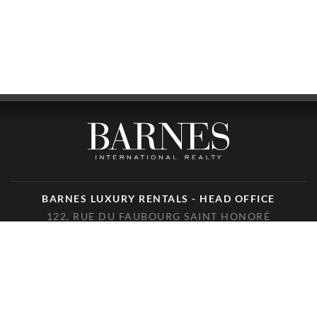
BARNES LUXURY RENTALS - HEAD OFFICE
122, RUE DU FAUBOURG SAINT HONORÉ
75008 PARIS
TÉLÉPHONE : +33(0)1.85.34.70.70
SUIVEZ-NOUS SUR LES RÉSEAUX SOCIAUX