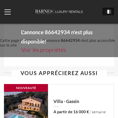
L'annonce
86642934
n'est plus
Cette page n'existe plus! L'annonce
86642934
n'est plus accessible
disponible!
sur le site
Voir les propriétés
VOUS APPRÉCIEREZ AUSSI
NOUVEAUTÉ
Villa - Gassin
A partir de 16 000 €
/ semaine