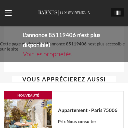
L'annonce
85119406
n'est plus
Cette page n'existe plus! L'annonce
85119406
n'est plus accessible
disponible!
sur le site
Voir les propriétés
VOUS APPRÉCIEREZ AUSSI
NOUVEAUTÉ
Appartement - Paris 75006
Prix Nous consulter