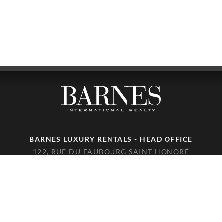
BARNES LUXURY RENTALS - HEAD OFFICE
122, RUE DU FAUBOURG SAINT HONORÉ
75008 PARIS
TÉLÉPHONE : +33(0)1.85.34.70.70
SUIVEZ-NOUS SUR LES RÉSEAUX SOCIAUX