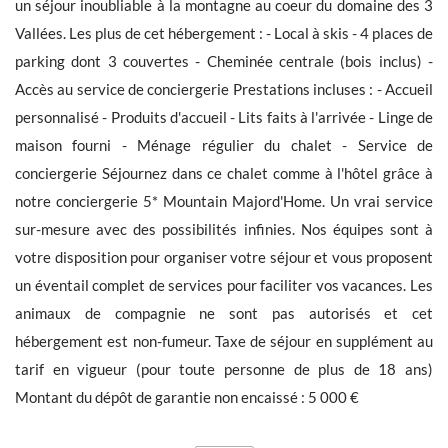
un séjour inoubliable à la montagne au coeur du domaine des 3
Vallées. Les plus de cet hébergement : - Local à skis - 4 places de
parking dont 3 couvertes - Cheminée centrale (bois inclus) -
Accès au service de conciergerie Prestations incluses : - Accueil
personnalisé - Produits d'accueil - Lits faits à l'arrivée - Linge de
Les informations recueillies sont nécessaires au traitement de
votre demande par BARNES. Vous pouvez consulter notre Charte
maison fourni - Ménage régulier du chalet - Service de
de protection des données en cliquant sur
ce lien
. À tout
conciergerie Séjournez dans ce chalet comme à l'hôtel grâce à
moment, vous disposez d’un droit d’accès, de modification et de
suppression de vos données.
notre conciergerie 5* Mountain Majord'Home. Un vrai service
sur-mesure avec des possibilités infinies. Nos équipes sont à
votre disposition pour organiser votre séjour et vous proposent
un éventail complet de services pour faciliter vos vacances. Les
animaux de compagnie ne sont pas autorisés et cet
Recevoir les nouvelles annonces similaires
hébergement est non-fumeur. Taxe de séjour en supplément au
tarif en vigueur (pour toute personne de plus de 18 ans)
Montant du dépôt de garantie non encaissé : 5 000 €