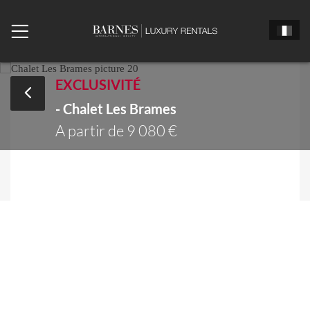
EXCLUSIVITÉ
- Chalet Les Brames
Monsieur
Madame
Mlle
A partir de 9 080 €
Date d'arrivée
Date de départ
Nombre de chambres
Nombre de personne