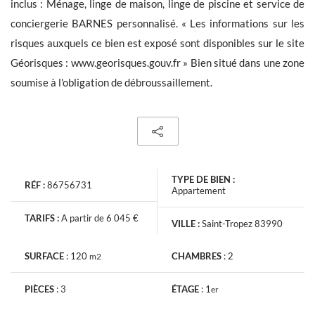
inclus : Ménage, linge de maison, linge de piscine et service de
conciergerie BARNES personnalisé. « Les informations sur les
risques auxquels ce bien est exposé sont disponibles sur le site
Géorisques : www.georisques.gouv.fr » Bien situé dans une zone
soumise à l'obligation de débroussaillement.
Les informations recueillies sont nécessaires au traitement de
votre demande par BARNES. Vous pouvez consulter notre Charte
de protection des données en cliquant sur
ce lien
. À tout
moment, vous disposez d’un droit d’accès, de modification et de
suppression de vos données.
TYPE DE BIEN :
RÉF :
86756731
Appartement
TARIFS :
A partir de 6 045 €
VILLE :
Saint-Tropez 83990
Recevoir les nouvelles annonces similaires
SURFACE
:
120
CHAMBRES
:
2
m2
PIÈCES
:
3
ÉTAGE
:
1
er