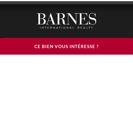
BARNES LUXURY RENTALS - HEAD OFFICE
CE BIEN VOUS INTÉRESSE ?
122, RUE DU FAUBOURG SAINT HONORÉ
75008 PARIS
TÉLÉPHONE : +33(0)1.85.34.70.70
SUIVEZ-NOUS SUR LES RÉSEAUX SOCIAUX
© 2026 BARNES LUXURY RENTALS
MENTIONS LÉGALES
CGU
CHARTE
DÉCLARATION D'ACCESSIBILITÉ