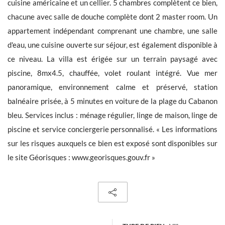
cuisine américaine et un cellier. 5 chambres complètent ce bien,
chacune avec salle de douche complète dont 2 master room. Un
appartement indépendant comprenant une chambre, une salle
d'eau, une cuisine ouverte sur séjour, est également disponible à
ce niveau. La villa est érigée sur un terrain paysagé avec
Les informations recueillies sont nécessaires au traitement de
votre demande par BARNES. Vous pouvez consulter notre Charte
piscine, 8mx4.5, chauffée, volet roulant intégré. Vue mer
de protection des données en cliquant sur
ce lien
. À tout
panoramique, environnement calme et préservé, station
moment, vous disposez d’un droit d’accès, de modification et de
suppression de vos données.
balnéaire prisée, à 5 minutes en voiture de la plage du Cabanon
bleu. Services inclus : ménage régulier, linge de maison, linge de
piscine et service conciergerie personnalisé. « Les informations
sur les risques auxquels ce bien est exposé sont disponibles sur
le site Géorisques : www.georisques.gouv.fr »
Recevoir les nouvelles annonces similaires