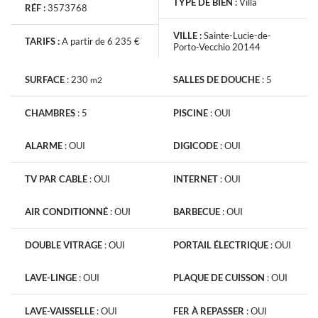
TYPE DE BIEN :
Villa
RÉF :
3573768
VILLE :
Sainte-Lucie-de-
TARIFS :
A partir de 6 235 €
Porto-Vecchio 20144
SURFACE
:
230
SALLES DE DOUCHE
:
5
m2
CHAMBRES
:
5
PISCINE
:
OUI
ALARME
:
OUI
DIGICODE
:
OUI
TV PAR CABLE
:
OUI
INTERNET
:
OUI
AIR CONDITIONNÉ
:
OUI
BARBECUE
:
OUI
DOUBLE VITRAGE
:
OUI
PORTAIL ÉLECTRIQUE
:
OUI
LAVE-LINGE
:
OUI
PLAQUE DE CUISSON
:
OUI
LAVE-VAISSELLE
:
OUI
FER À REPASSER
:
OUI