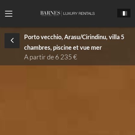
Porto vecchio, Arasu/Cirindinu, villa 5
chambres, piscine et vue mer
Monsieur
Madame
Mlle
A partir de 6 235 €
Date d'arrivée
Date de départ
Nombre de chambres
Nombre de personne