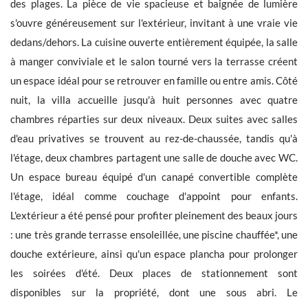
des plages. La pièce de vie spacieuse et baignée de lumière
s'ouvre généreusement sur l'extérieur, invitant à une vraie vie
dedans/dehors. La cuisine ouverte entièrement équipée, la salle
à manger conviviale et le salon tourné vers la terrasse créent
un espace idéal pour se retrouver en famille ou entre amis. Côté
Les informations recueillies sont nécessaires au traitement de
votre demande par BARNES. Vous pouvez consulter notre Charte
nuit, la villa accueille jusqu'à huit personnes avec quatre
de protection des données en cliquant sur
ce lien
. À tout
chambres réparties sur deux niveaux. Deux suites avec salles
moment, vous disposez d’un droit d’accès, de modification et de
suppression de vos données.
d'eau privatives se trouvent au rez-de-chaussée, tandis qu'à
l'étage, deux chambres partagent une salle de douche avec WC.
Un espace bureau équipé d'un canapé convertible complète
l'étage, idéal comme couchage d'appoint pour enfants.
L'extérieur a été pensé pour profiter pleinement des beaux jours
Recevoir les nouvelles annonces similaires
: une très grande terrasse ensoleillée, une piscine chauffée*, une
douche extérieure, ainsi qu'un espace plancha pour prolonger
les soirées d'été. Deux places de stationnement sont
disponibles sur la propriété, dont une sous abri. Le