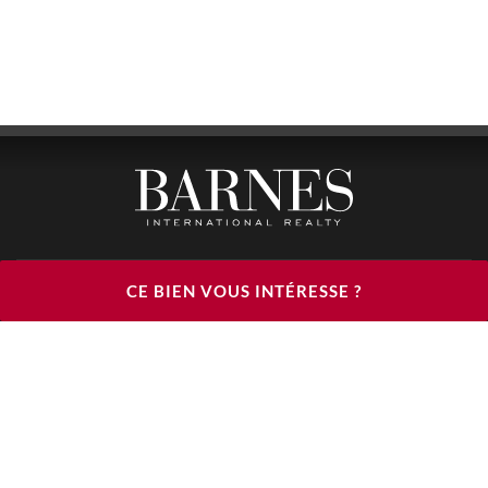
BARNES LUXURY RENTALS - HEAD OFFICE
CE BIEN VOUS INTÉRESSE ?
122, RUE DU FAUBOURG SAINT HONORÉ
75008 PARIS
TÉLÉPHONE : +33(0)1.85.34.70.70
SUIVEZ-NOUS SUR LES RÉSEAUX SOCIAUX