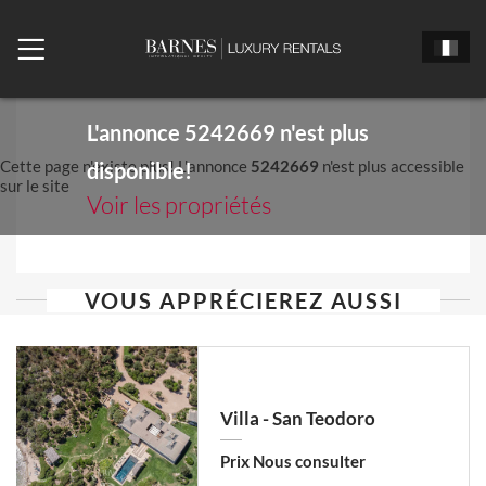
L'annonce
5242669
n'est plus
Cette page n'existe plus! L'annonce
5242669
n'est plus accessible
disponible!
sur le site
Voir les propriétés
VOUS APPRÉCIEREZ AUSSI
Villa - San Teodoro
Prix Nous consulter