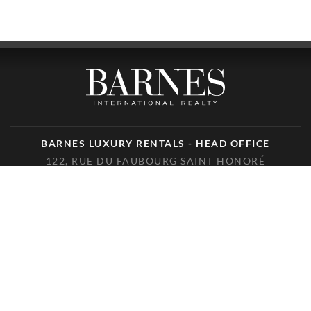
BARNES LUXURY RENTALS - HEAD OFFICE
122, RUE DU FAUBOURG SAINT HONORÉ
75008 PARIS
TÉLÉPHONE : +33(0)1.85.34.70.70
SUIVEZ-NOUS SUR LES RÉSEAUX SOCIAUX
© 2026 BARNES LUXURY RENTALS