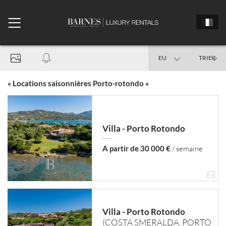
EU
TRIER
Italie
« Locations saisonnières Porto-rotondo »
Villa - Porto Rotondo
Porto Rotondo
X
Date d'arrivée
A partir de 30 000 €
/ semaine
Date de départ
Villa - Porto Rotondo
(COSTA SMERALDA, PORTO
Tous les types de biens