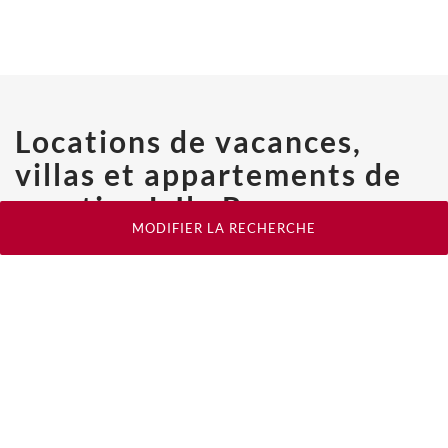
Locations de vacances,
villas et appartements de
prestige L Ile Rousse -
MODIFIER LA RECHERCHE
BARNES
Distance (en Km) de
L'Île-Rousse
:
L'Île-Rousse
Oletta
(17,8 Km)
Santa-Reparata-di-Balagna
(18,1 Km)
Pigna
(20,3 Km)